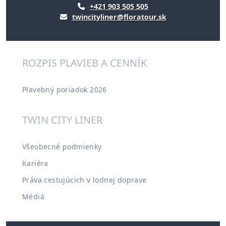
+421 903 505 505
twincityliner@floratour.sk
ROZPIS PLAVIEB A CENNÍK
Plavebný poriadok 2026
TWIN CITY LINER
Všeobecné podmienky
Kariéra
Práva cestujúcich v lodnej doprave
Médiá