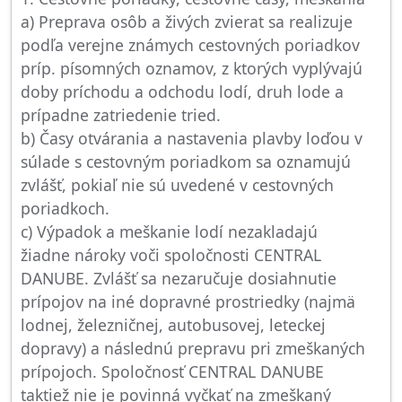
a) Preprava osôb a živých zvierat sa realizuje
podľa verejne známych cestovných poriadkov
príp. písomných oznamov, z ktorých vyplývajú
doby príchodu a odchodu lodí, druh lode a
prípadne zatriedenie tried.
b) Časy otvárania a nastavenia plavby loďou v
súlade s cestovným poriadkom sa oznamujú
zvlášť, pokiaľ nie sú uvedené v cestovných
poriadkoch.
c) Výpadok a meškanie lodí nezakladajú
žiadne nároky voči spoločnosti CENTRAL
DANUBE. Zvlášť sa nezaručuje dosiahnutie
prípojov na iné dopravné prostriedky (najmä
lodnej, železničnej, autobusovej, leteckej
dopravy) a následnú prepravu pri zmeškaných
prípojoch. Spoločnosť CENTRAL DANUBE
taktiež nie je povinná vyčkať na zmeškaný