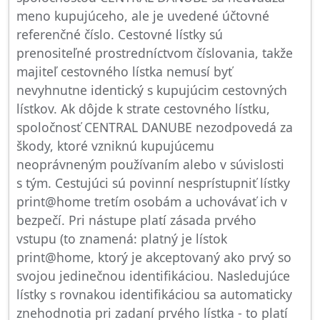
meno kupujúceho, ale je uvedené účtovné
referenčné číslo. Cestovné lístky sú
prenositeľné prostredníctvom číslovania, takže
majiteľ cestovného lístka nemusí byť
nevyhnutne identický s kupujúcim cestovných
lístkov. Ak dôjde k strate cestovného lístku,
spoločnosť CENTRAL DANUBE nezodpovedá za
škody, ktoré vzniknú kupujúcemu
neoprávneným používaním alebo v súvislosti
s tým. Cestujúci sú povinní nesprístupniť lístky
print@home tretím osobám a uchovávať ich v
bezpečí. Pri nástupe platí zásada prvého
vstupu (to znamená: platný je lístok
print@home, ktorý je akceptovaný ako prvý so
svojou jedinečnou identifikáciou. Nasledujúce
lístky s rovnakou identifikáciou sa automaticky
znehodnotia pri zadaní prvého lístka - to platí