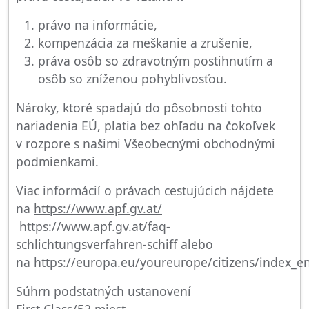
právo na informácie,
kompenzácia za meškanie a zrušenie,
práva osôb so zdravotným postihnutím a
osôb so zníženou pohyblivosťou.
Nároky, ktoré spadajú do pôsobnosti tohto
nariadenia EÚ, platia bez ohľadu na čokoľvek
v rozpore s našimi Všeobecnými obchodnými
podmienkami.
Viac informácií o právach cestujúcich nájdete
na
https://www.apf.gv.at/
https://www.apf.gv.at/faq-
schlichtungsverfahren-schiff
alebo
na
https://europa.eu/youreurope/citizens/index_e
Súhrn podstatných ustanovení