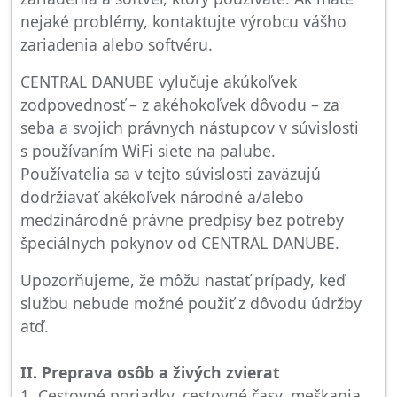
nejaké problémy, kontaktujte výrobcu vášho
zariadenia alebo softvéru.
CENTRAL DANUBE vylučuje akúkoľvek
zodpovednosť – z akéhokoľvek dôvodu – za
seba a svojich právnych nástupcov v súvislosti
s používaním WiFi siete na palube.
Používatelia sa v tejto súvislosti zaväzujú
dodržiavať akékoľvek národné a/alebo
medzinárodné právne predpisy bez potreby
špeciálnych pokynov od CENTRAL DANUBE.
Upozorňujeme, že môžu nastať prípady, keď
službu nebude možné použiť z dôvodu údržby
atď.
II. Preprava osôb a živých zvierat
1. Cestovné poriadky, cestovné časy, meškania