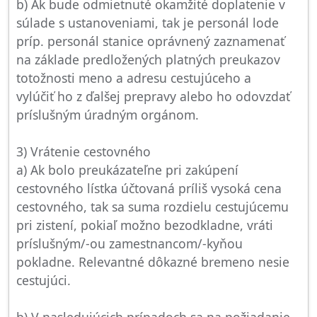
b) Ak bude odmietnuté okamžité doplatenie v
súlade s ustanoveniami, tak je personál lode
príp. personál stanice oprávnený zaznamenať
na základe predložených platných preukazov
totožnosti meno a adresu cestujúceho a
vylúčiť ho z ďalšej prepravy alebo ho odovzdať
príslušným úradným orgánom.
3) Vrátenie cestovného
a) Ak bolo preukázateľne pri zakúpení
cestovného lístka účtovaná príliš vysoká cena
cestovného, tak sa suma rozdielu cestujúcemu
pri zistení, pokiaľ možno bezodkladne, vráti
príslušným/-ou zamestnancom/-kyňou
pokladne. Relevantné dôkazné bremeno nesie
cestujúci.