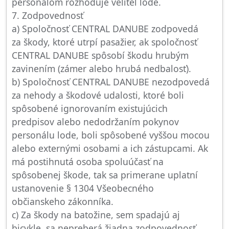
personálom rozhoduje veliteľ lode.
7. Zodpovednosť
a) Spoločnosť CENTRAL DANUBE zodpovedá
za škody, ktoré utrpí pasažier, ak spoločnosť
CENTRAL DANUBE spôsobí škodu hrubým
zavinením (zámer alebo hrubá nedbalosť).
b) Spoločnosť CENTRAL DANUBE nezodpovedá
za nehody a škodové udalosti, ktoré boli
spôsobené ignorovaním existujúcich
predpisov alebo nedodržaním pokynov
personálu lode, boli spôsobené vyššou mocou
alebo externými osobami a ich zástupcami. Ak
má postihnutá osoba spoluúčasť na
spôsobenej škode, tak sa primerane uplatní
ustanovenie § 1304 Všeobecného
občianskeho zákonníka.
c) Za škody na batožine, sem spadajú aj
bicykle, sa nepreberá žiadna zodpovednosť,