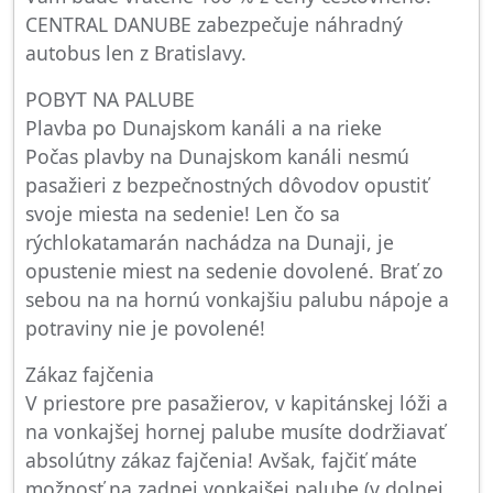
CENTRAL DANUBE zabezpečuje náhradný
autobus len z Bratislavy.
POBYT NA PALUBE
Plavba po Dunajskom kanáli a na rieke
Počas plavby na Dunajskom kanáli nesmú
pasažieri z bezpečnostných dôvodov opustiť
svoje miesta na sedenie! Len čo sa
rýchlokatamarán nachádza na Dunaji, je
opustenie miest na sedenie dovolené. Brať zo
sebou na na hornú vonkajšiu palubu nápoje a
potraviny nie je povolené!
Zákaz fajčenia
V priestore pre pasažierov, v kapitánskej lóži a
na vonkajšej hornej palube musíte dodržiavať
absolútny zákaz fajčenia! Avšak, fajčiť máte
možnosť na zadnej vonkajšej palube (v dolnej