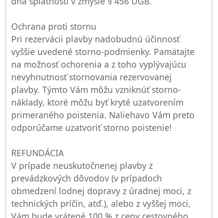
dňa splatnosti v zmysle § 456 UGB.
Ochrana proti stornu
Pri rezervácii plavby nadobudnú účinnosť
vyššie uvedené storno-podmienky. Pamätajte
na možnosť ochorenia a z toho vyplývajúcu
nevyhnutnosť stornovania rezervovanej
plavby. Týmto Vám môžu vzniknúť storno-
náklady, ktoré môžu byť kryté uzatvorením
primeraného poistenia. Naliehavo Vám preto
odporúčame uzatvoriť storno poistenie!
REFUNDÁCIA
V prípade neuskutočnenej plavby z
prevádzkových dôvodov (v prípadoch
obmedzení lodnej dopravy z úradnej moci, z
technických príčin, atď.), alebo z vyššej moci,
Vám bude vrátené 100 % z ceny cestovného.