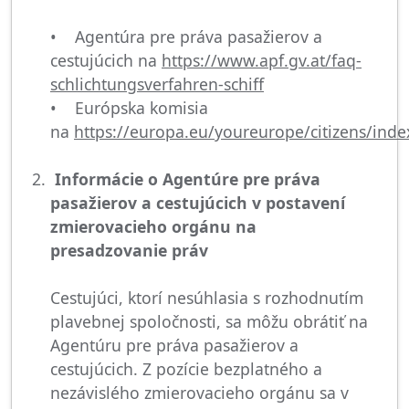
• Agentúra pre práva pasažierov a
cestujúcich na
https://www.apf.gv.at/faq-
schlichtungsverfahren-schiff
• Európska komisia
na
https://europa.eu/youreurope/citizens/ind
Informácie o Agentúre pre práva
pasažierov a cestujúcich v postavení
zmierovacieho orgánu na
presadzovanie práv
Cestujúci, ktorí nesúhlasia s rozhodnutím
plavebnej spoločnosti, sa môžu obrátiť na
Agentúru pre práva pasažierov a
cestujúcich. Z pozície bezplatného a
nezávislého zmierovacieho orgánu sa v