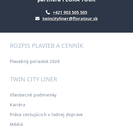
+421 903 505 505
twincityliner@floratour.sk
ROZPIS PLAVIEB A CENNÍK
Plavebný poriadok 2026
TWIN CITY LINER
Všeobecné podmienky
Kariéra
Práva cestujúcich v lodnej doprave
Médiá