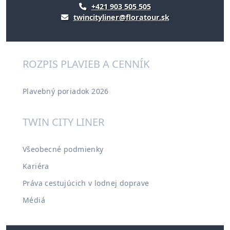
+421 903 505 505
twincityliner@floratour.sk
ROZPIS PLAVIEB A CENNÍK
Plavebný poriadok 2026
TWIN CITY LINER
Všeobecné podmienky
Kariéra
Práva cestujúcich v lodnej doprave
Médiá